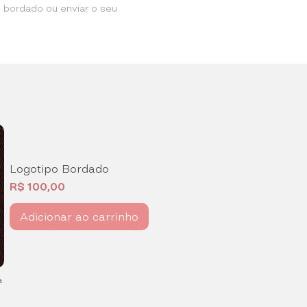
o bordado ou enviar o seu
Logotipo Bordado
Preço
R$ 100,00
Adicionar ao carrinho
a