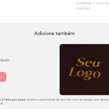
combinar o local d
logotipo.
Adicione também
rdado
ho
 é feito por peça.
Ajuste a quantidade de acordo com as peças que desej
ar.