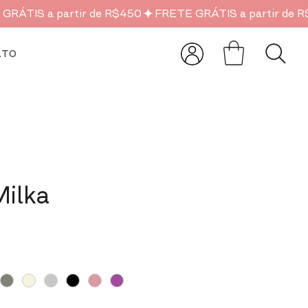
ATO
Milka
o