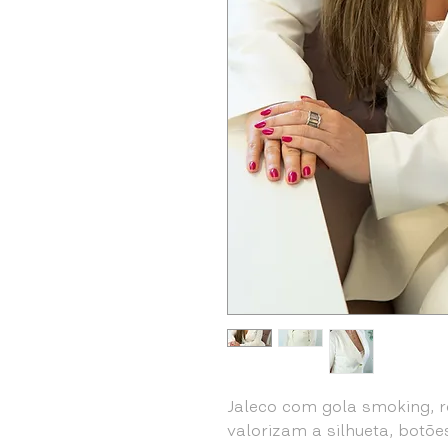
Jaleco com gola smoking, 
valorizam a silhueta, botõ