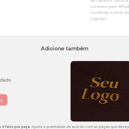
ao carrinho. Após 
conosco pelo What
combinar o local d
logotipo.
Adicione também
rdado
ho
 é feito por peça.
Ajuste a quantidade de acordo com as peças que desej