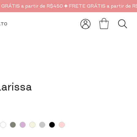
ATO
Larissa
o