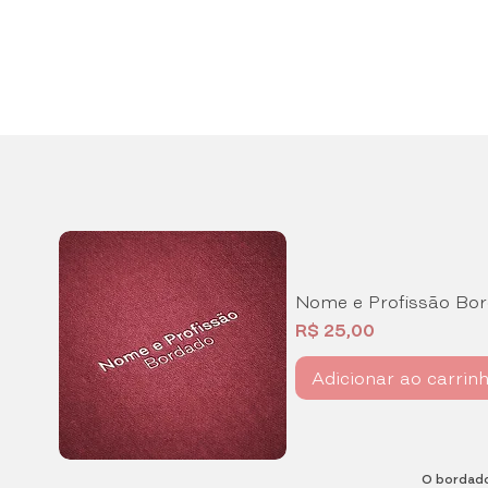
Nome e Profissão Bo
Preço
R$ 25,00
Adicionar ao carrin
O bordado