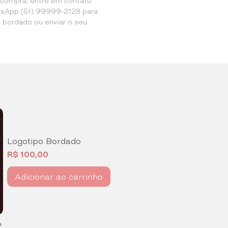
a compra, entre em contato
sApp (51) 99999-2128 para
o bordado ou enviar o seu
Logotipo Bordado
Preço
R$ 100,00
Adicionar ao carrinho
a