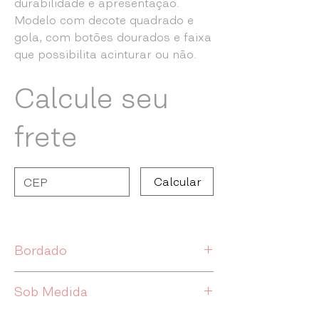
durabilidade e apresentação.
Modelo com decote quadrado e
gola, com botões dourados e faixa
que possibilita acinturar ou não.
Calcule seu
frete
Calcular
Bordado
Adicione nome, profissão e logo
Sob Medida
bordado em seu jaleco.
Adicione o tipo
de bordado separadamente ao carrinho.