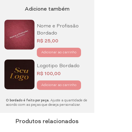
2128 para combinar o local do bordado
seu jaleco sob medida para se encaixar
ou enviar o seu logotipo.
Adicione também
perfeitamente em você! Entre em
contato conosco pelo botão de
WhatsApp ao lado que vamos lhe
Nome e Profissão
ajudar!
Bordado
Preço
R$ 25,00
Adicionar ao carrinho
Logotipo Bordado
Preço
R$ 100,00
Adicionar ao carrinho
O bordado é feito por peça.
Ajuste a quantidade de
acordo com as peças que deseja personalizar.
Produtos relacionados