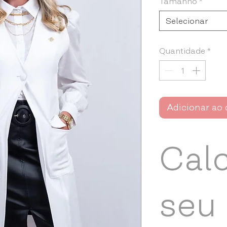
Tamanho
*
Selecionar
Quantidade
*
Adicionar ao 
Cal
seu 