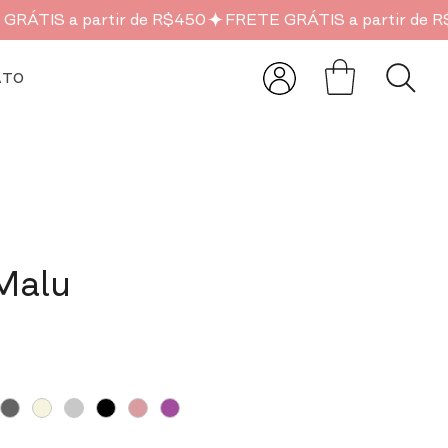
ATO
Malu
o