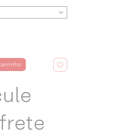
carrinho
cule
frete