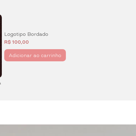
Logotipo Bordado
Preço
R$ 100,00
Adicionar ao carrinho
a