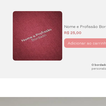
Nome e Profissão Bo
Preço
R$ 25,00
Adicionar ao carrin
O bordado
personaliz