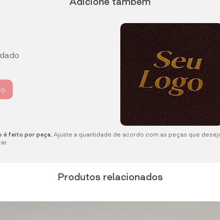
Adicione também
rdado
ho
 é feito por peça.
Ajuste a quantidade de acordo com as peças que desej
ar.
Produtos relacionados