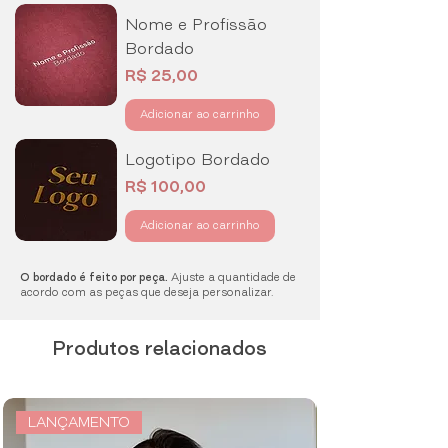
WhatsApp ao lado que vamos lhe
Nome e Profissão
ajudar!
Bordado
Preço
R$ 25,00
Adicionar ao carrinho
Logotipo Bordado
Preço
R$ 100,00
Adicionar ao carrinho
O bordado é feito por peça.
Ajuste a quantidade de
acordo com as peças que deseja personalizar.
Produtos relacionados
LANÇAMENTO